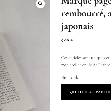
Marque page 
rembourré, a
japonais
5,00
€
Ces articles sont uniques et
mon atelier en ile de France
En stock
quantité
AJOUTER AU PANIE
de
Marque