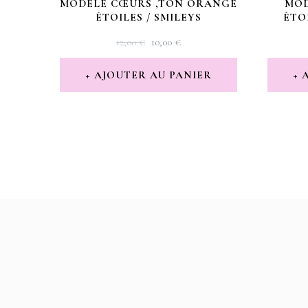
MODÈLE CŒURS ,TON ORANGE
MOD
ÉTOILES / SMILEYS
ÉTO
LE
LE
12,00
€
10,00
€
PRIX
PRIX
INITIAL
ACTUEL
AJOUTER AU PANIER
ÉTAIT :
EST :
12,00 €.
10,00 €.