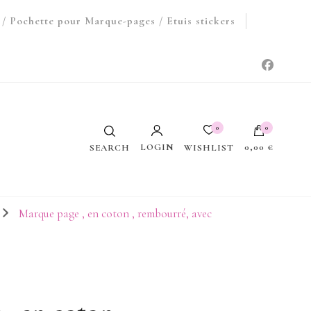
/ Pochette pour Marque-pages / Etuis stickers
0
0
LOGIN
0,00 €
WISHLIST
SEARCH
Votre panier est vide.
Marque page , en coton , rembourré, avec