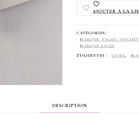
page
AJOUTER À LA LIS
,
en
CATÉGORIES :
coton
MARQUE -PAGES / POCHET
MARQUE PAGES
,
ÉTIQUETTES :
LIVRE
,
MA
rembourré,
avec
pompon
,
écriture
DESCRIPTION
japonais