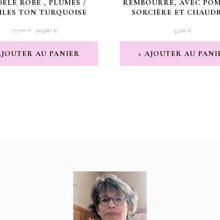
ÈLE ROBE , PLUMES /
REMBOURRÉ, AVEC POM
ILES TON TURQUOISE
SORCIÈRE ET CHAUD
LE
LE
12,00
€
10,00
€
5,00
€
PRIX
PRIX
INITIAL
ACTUEL
AJOUTER AU PANIER
AJOUTER AU PANI
ÉTAIT :
EST :
12,00 €.
10,00 €.