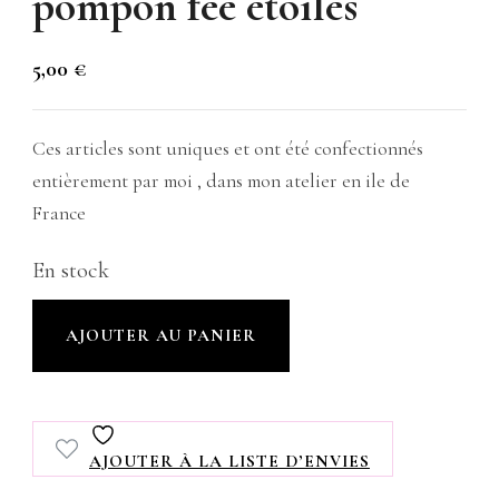
pompon fée étoiles
5,00
€
Ces articles sont uniques et ont été confectionnés
entièrement par moi , dans mon atelier en ile de
France
En stock
quantité
AJOUTER AU PANIER
de
Marque
page
AJOUTER À LA LISTE D’ENVIES
,