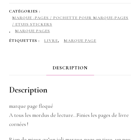
en
CATÉGORIES :
coton
MARQUE -PAGES / POCHETTE POUR MARQUE-PAGES
/ ETUIS STICKERS
,
,
MARQUE PAGES
rembourré,
ÉTIQUETTES :
LIVRE
,
MARQUE PAGE
avec
pompon
DESCRIPTION
fée
étoiles
Description
marque page floqué
A tous les mordus de lecture…Finies les pages de livre
cornées !
Rien de mieux qu’un joli marque-page en tissu, un peu