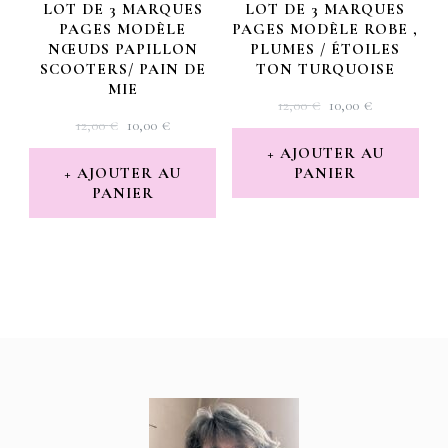
LOT DE 3 MARQUES
LOT DE 3 MARQUES
PAGES MODÈLE
PAGES MODÈLE ROBE ,
NŒUDS PAPILLON
PLUMES / ÉTOILES
SCOOTERS/ PAIN DE
TON TURQUOISE
MIE
LE
LE
12,00
€
10,00
€
LE
LE
12,00
€
10,00
€
PRIX
PRIX
PRIX
PRIX
INITIAL
ACTUEL
AJOUTER AU
INITIAL
ACTUEL
AJOUTER AU
PANIER
ÉTAIT :
EST :
PANIER
ÉTAIT :
EST :
12,00 €.
10,00 €.
12,00 €.
10,00 €.