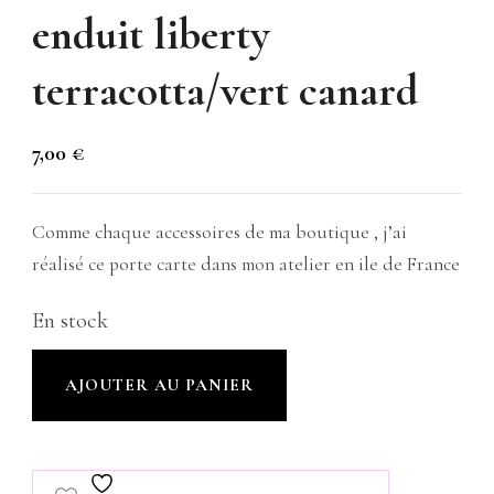
enduit liberty
terracotta/vert canard
7,00
€
Comme chaque accessoires de ma boutique , j’ai
réalisé ce porte carte dans mon atelier en ile de France
En stock
quantité
AJOUTER AU PANIER
de
Porte
carte