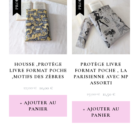
PROMO !
PROMO !
HOUSSE ,PROTÈGE
PROTÈGE LIVRE
LIVRE FORMAT POCHE
FORMAT POCHE , LA
,MOTIFS DES ZÈBRES
PARISIENNE AVEC MP
ASSORTI
LE
LE
12,00
€
10,00
€
LE
LE
15,00
€
11,50
€
PRIX
PRIX
PRIX
PRIX
INITIAL
ACTUEL
AJOUTER AU
INITIAL
ACTUEL
PANIER
ÉTAIT :
EST :
AJOUTER AU
PANIER
ÉTAIT :
EST :
12,00 €.
10,00 €.
15,00 €.
11,50 €.