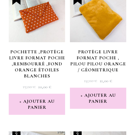
POCHETTE ,PROTÈGE
PROTÈGE LIVRE
LIVRE FORMAT POCHE
FORMAT POCHE ,
,REMBOURRÉ ,FOND
PILOU PILOU ORANGE
ORANGE ÉTOILES
/ GÉOMETRIQUE
BLANCHES
LE
LE
14,00
€
11,00
€
LE
LE
13,00
€
10,00
€
PRIX
PRIX
PRIX
PRIX
INITIAL
ACTUEL
AJOUTER AU
INITIAL
ACTUEL
AJOUTER AU
PANIER
ÉTAIT :
EST :
PANIER
ÉTAIT :
EST :
14,00 €.
11,00 €.
13,00 €.
10,00 €.