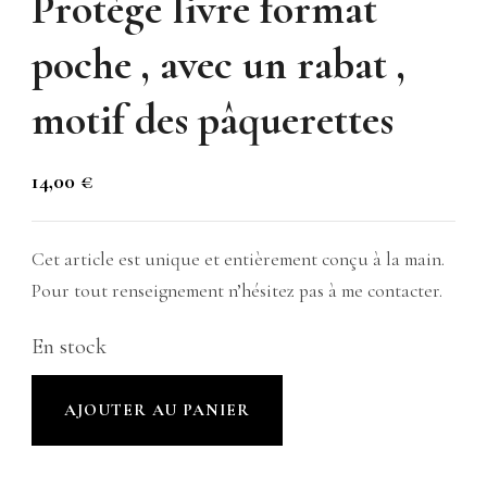
Protège livre format
poche , avec un rabat ,
motif des pâquerettes
14,00
€
Cet article est unique et entièrement conçu à la main.
Pour tout renseignement n’hésitez pas à me contacter.
En stock
quantité
AJOUTER AU PANIER
de
Protège