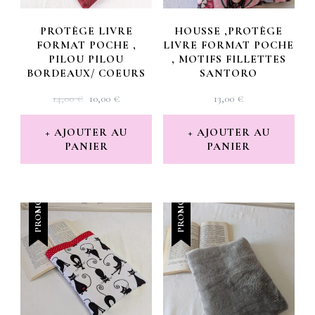
PROTÈGE LIVRE
HOUSSE ,PROTÈGE
FORMAT POCHE ,
LIVRE FORMAT POCHE
PILOU PILOU
, MOTIFS FILLETTES
BORDEAUX/ COEURS
SANTORO
LE
LE
14,00
€
10,00
€
13,00
€
PRIX
PRIX
INITIAL
ACTUEL
AJOUTER AU
AJOUTER AU
PANIER
ÉTAIT :
EST :
PANIER
14,00 €.
10,00 €.
PROMO !
PROMO !