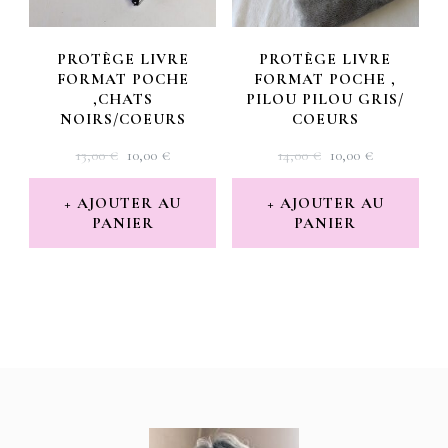
PROTÈGE LIVRE
PROTÈGE LIVRE
FORMAT POCHE
FORMAT POCHE ,
,CHATS
PILOU PILOU GRIS/
NOIRS/COEURS
COEURS
LE
LE
LE
LE
13,00
€
10,00
€
14,00
€
10,00
€
PRIX
PRIX
PRIX
PRIX
INITIAL
ACTUEL
INITIAL
ACTUEL
AJOUTER AU
AJOUTER AU
PANIER
ÉTAIT :
EST :
PANIER
ÉTAIT :
EST :
13,00 €.
10,00 €.
14,00 €.
10,00 €.