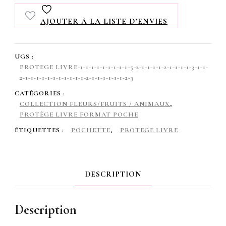
livre
AJOUTER À LA LISTE D’ENVIES
format
poche
UGS :
,
PROTEGE LIVRE-1-1-1-1-1-1-1-1-1-5-2-1-1-1-1-2-1-1-1-1-3-1-1-
2-1-1-1-1-1-1-1-1-1-1-1-2-1-1-1-1-1-1-2-3
avec
CATÉGORIES :
un
COLLECTION FLEURS/FRUITS / ANIMAUX
,
PROTÈGE LIVRE FORMAT POCHE
rabat
ÉTIQUETTES :
POCHETTE
,
PROTEGE LIVRE
,
motif
des
DESCRIPTION
pâquerettes
Description