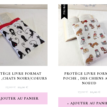
PROMO !
TÈGE LIVRE FORMAT
PROTÈGE LIVRE FOR
 ,CHATS NOIRS/COEURS
POCHE , DES CHIENS 
NOEUD
LE
LE
13,00
€
10,00
€
LE
LE
13,00
€
10,00
€
PRIX
PRIX
PRIX
PRI
INITIAL
ACTUEL
AJOUTER AU PANIER
INITIAL
AC
ÉTAIT :
EST :
AJOUTER AU PANI