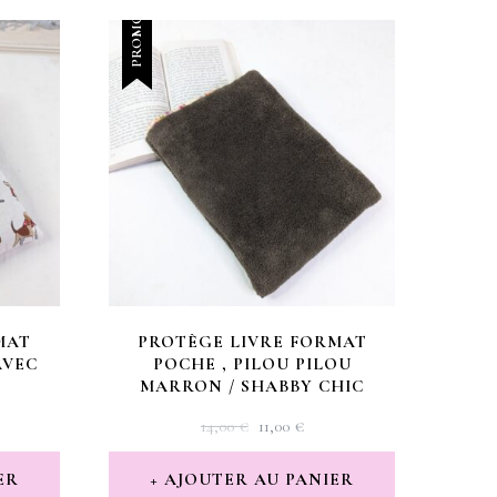
PROMO !
MAT
PROTÈGE LIVRE FORMAT
AVEC
POCHE , PILOU PILOU
MARRON / SHABBY CHIC
LE
LE
14,00
€
11,00
€
X
PRIX
PRIX
TUEL
INITIAL
ACTUEL
ER
AJOUTER AU PANIER