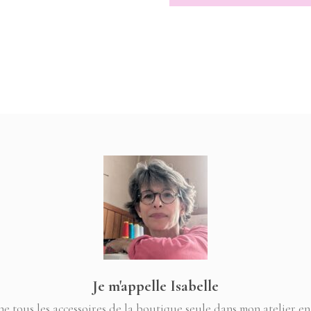
ÉTAIT :
EST 
13,00 €.
10,00 €.
13,00 €.
10,00
Je m'appelle Isabelle
ne tous les accessoires de la boutique seule dans mon atelier en