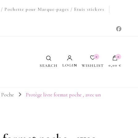
/ Pochette pour Marque-pages / Etuis stickers
0
0
LOGIN
0,00 €
WISHLIST
SEARCH
Votre panier est vide.
t Poche
Protège livre format poche , avec un