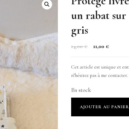
Protège livr
un rabat sur 
gris
Le
Le
14,00
€
11,00
€
prix
prix
initial
actuel
Cet article est unique et e
était :
est :
n’hésitez pas à me contacter.
14,00 €.
11,00 €.
En stock
quantité
AJOUTER AU PANIE
de
Protège