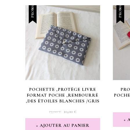
PROMO !
PROMO !
POCHETTE ,PROTÈGE LIVRE
PRO
FORMAT POCHE ,REMBOURRÉ
POCHE
,DES ÉTOILES BLANCHES /GRIS
LE
LE
13,00
€
10,00
€
PRIX
PRIX
INITIAL
ACTUEL
AJOUTER AU PANIER