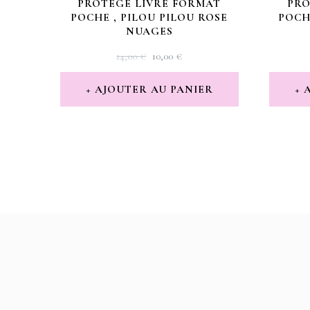
PROTÈGE LIVRE FORMAT
PRO
POCHE , PILOU PILOU ROSE
POCH
NUAGES
LE
LE
14,00
€
10,00
€
PRIX
PRIX
INITIAL
ACTUEL
AJOUTER AU PANIER
ÉTAIT :
EST :
14,00 €.
10,00 €.