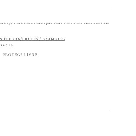
-5-2-1-1-1-1-2-1-1-1-1-3-1-1-2-1-1-1-1-1-1-1-1-1-1-1-2-1-1-1-
N FLEURS/FRUITS / ANIMAUX
,
POCHE
PROTEGE LIVRE