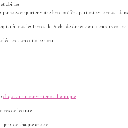
 et abîmés.
s puissiez emporter votre livre préféré partout avec vous , dans
dapter à tous les Livres de Poche de dimension 11 cm x 18 cm jus
blée avec un coton assorti
 :
cliquez ici pour visiter ma boutique
oires de lecture
le prix de chaque article