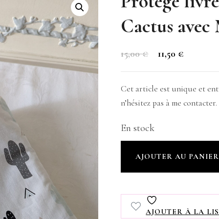
Protège livr
Cactus avec 
Le
Le
15,00
€
11,50
€
prix
prix
initial
actuel
Cet article est unique et e
était :
est :
n’hésitez pas à me contacter.
15,00 €.
11,50 €.
En stock
quantité
AJOUTER AU PANIE
de
Protège
livre
AJOUTER À LA LIS