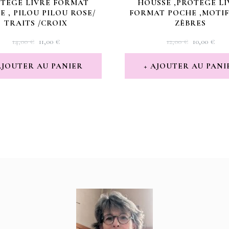
TÈGE LIVRE FORMAT
HOUSSE ,PROTÈGE LI
E , PILOU PILOU ROSE/
FORMAT POCHE ,MOTIF
TRAITS /CROIX
ZÈBRES
LE
LE
LE
LE
14,00
€
11,00
€
12,00
€
10,00
€
PRIX
PRIX
PRIX
PRI
INITIAL
ACTUEL
INITIAL
AC
AJOUTER AU PANIER
AJOUTER AU PANI
ÉTAIT :
EST :
ÉTAIT :
EST 
14,00 €.
11,00 €.
12,00 €.
10,00