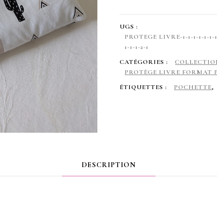
format
poche
UGS :
,
PROTEGE LIVRE-1-1-1-1-1-1-1-1-1
1-1-1-2-1
des
CATÉGORIES :
COLLECTIO
Cactus
PROTÈGE LIVRE FORMAT 
avec
ÉTIQUETTES :
POCHETTE
,
MP
assorti
DESCRIPTION