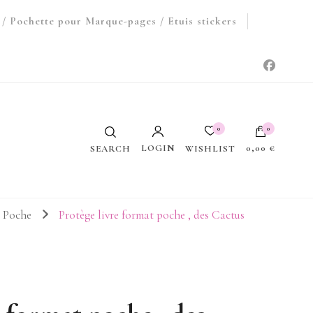
/ Pochette pour Marque-pages / Etuis stickers
0
0
LOGIN
0,00 €
WISHLIST
SEARCH
Votre panier est vide.
t Poche
Protège livre format poche , des Cactus