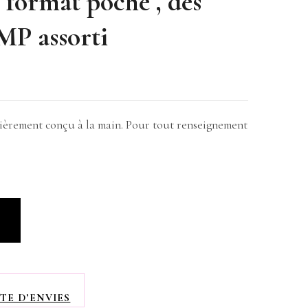
e format poche , des
MP assorti
ntièrement conçu à la main. Pour tout renseignement
R
TE D’ENVIES