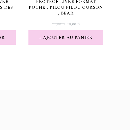
VRE
PROTÈGE LIVRE FORMAT
S DES
POCHE , PILOU PILOU OURSON
, BEAR
LE
LE
14,00
€
10,00
€
X
PRIX
PRIX
TUEL
INITIAL
ACTUEL
ER
AJOUTER AU PANIER
:
ÉTAIT :
EST :
 €.
14,00 €.
10,00 €.