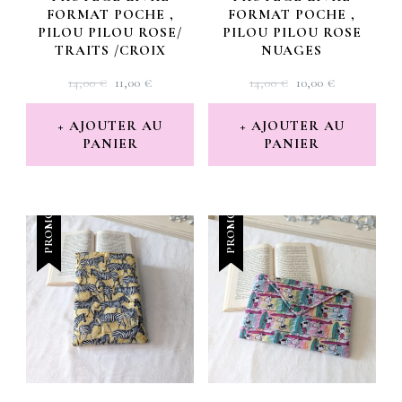
FORMAT POCHE ,
FORMAT POCHE ,
PILOU PILOU ROSE/
PILOU PILOU ROSE
TRAITS /CROIX
NUAGES
LE
LE
LE
LE
14,00
€
11,00
€
14,00
€
10,00
€
PRIX
PRIX
PRIX
PRIX
INITIAL
ACTUEL
INITIAL
ACTUEL
AJOUTER AU
AJOUTER AU
PANIER
ÉTAIT :
EST :
PANIER
ÉTAIT :
EST :
14,00 €.
11,00 €.
14,00 €.
10,00 €.
PROMO !
PROMO !