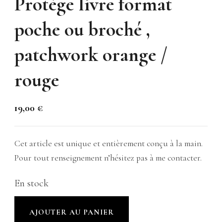
Protège livre format
poche ou broché ,
patchwork orange /
rouge
19,00
€
Cet article est unique et entièrement conçu à la main.
Pour tout renseignement n’hésitez pas à me contacter.
En stock
quantité
AJOUTER AU PANIER