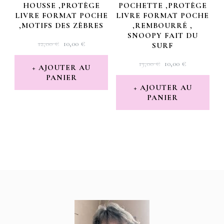
HOUSSE ,PROTÈGE
POCHETTE ,PROTÈGE
LIVRE FORMAT POCHE
LIVRE FORMAT POCHE
,MOTIFS DES ZÈBRES
,REMBOURRÉ ,
SNOOPY FAIT DU
LE
LE
12,00
€
10,00
€
SURF
PRIX
PRIX
LE
LE
13,00
€
10,00
€
INITIAL
ACTUEL
AJOUTER AU
PRIX
PRIX
PANIER
ÉTAIT :
EST :
INITIAL
ACTUEL
AJOUTER AU
12,00 €.
10,00 €.
PANIER
ÉTAIT :
EST :
13,00 €.
10,00 €.