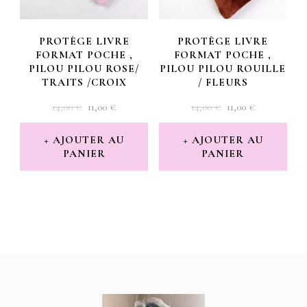
PROTÈGE LIVRE
PROTÈGE LIVRE
FORMAT POCHE ,
FORMAT POCHE ,
PILOU PILOU ROSE/
PILOU PILOU ROUILLE
TRAITS /CROIX
/ FLEURS
LE
LE
LE
LE
14,00
€
11,00
€
14,00
€
11,00
€
PRIX
PRIX
PRIX
PRIX
INITIAL
ACTUEL
INITIAL
ACTUEL
AJOUTER AU
AJOUTER AU
PANIER
ÉTAIT :
EST :
PANIER
ÉTAIT :
EST :
14,00 €.
11,00 €.
14,00 €.
11,00 €.