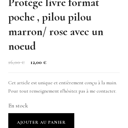
Protège livre format
poche , pilou pilou
marron/ rose avec un
noeud
Le
Le
16,00
€
12,00
€
prix
prix
initial
actuel
Cet article est unique et entièrement conçu à la main.
était :
est :
Pour tout renseignement n’hésitez pas à me contacter.
16,00 €.
12,00 €.
En stock
quantité
AJOUTER AU PANIER