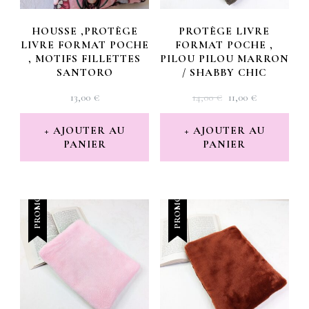
HOUSSE ,PROTÈGE
PROTÈGE LIVRE
LIVRE FORMAT POCHE
FORMAT POCHE ,
, MOTIFS FILLETTES
PILOU PILOU MARRON
SANTORO
/ SHABBY CHIC
LE
LE
13,00
€
14,00
€
11,00
€
PRIX
PRIX
INITIAL
ACTUEL
AJOUTER AU
AJOUTER AU
PANIER
PANIER
ÉTAIT :
EST :
14,00 €.
11,00 €.
PROMO !
PROMO !