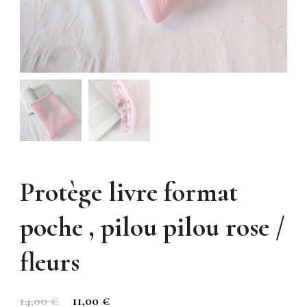
Protège livre format
poche , pilou pilou rose /
fleurs
Le
Le
14,00
€
11,00
€