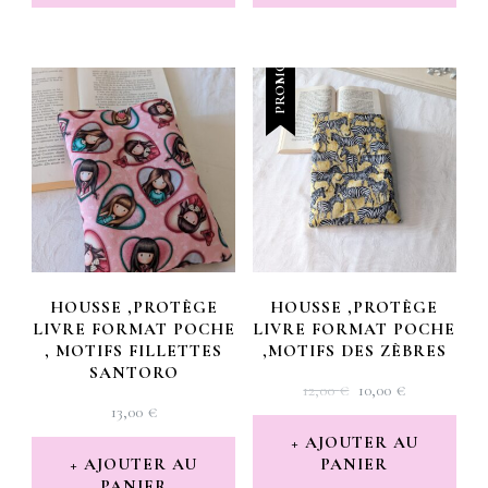
14,00 €.
11,00 €.
15,00 €.
11,50 €.
PROMO !
HOUSSE ,PROTÈGE
HOUSSE ,PROTÈGE
LIVRE FORMAT POCHE
LIVRE FORMAT POCHE
, MOTIFS FILLETTES
,MOTIFS DES ZÈBRES
SANTORO
LE
LE
12,00
€
10,00
€
13,00
€
PRIX
PRIX
INITIAL
ACTUEL
AJOUTER AU
AJOUTER AU
PANIER
ÉTAIT :
EST :
PANIER