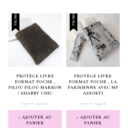
PROMO !
PROMO !
PROTÈGE LIVRE
PROTÈGE LIVRE
FORMAT POCHE ,
FORMAT POCHE , LA
PILOU PILOU MARRON
PARISIENNE AVEC MP
/ SHABBY CHIC
ASSORTI
LE
LE
LE
LE
14,00
€
11,00
€
15,00
€
11,50
€
PRIX
PRIX
PRIX
PRIX
INITIAL
ACTUEL
INITIAL
ACTUEL
AJOUTER AU
AJOUTER AU
PANIER
ÉTAIT :
EST :
PANIER
ÉTAIT :
EST :