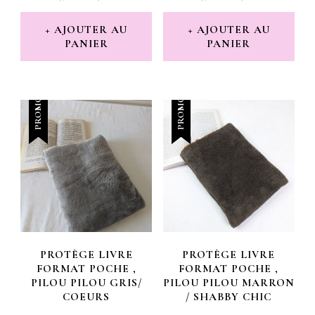
PRIX
PRIX
PRIX
PRIX
INITIAL
ACTUEL
INITIAL
ACTUEL
AJOUTER AU
AJOUTER AU
PANIER
ÉTAIT :
EST :
PANIER
ÉTAIT :
EST :
14,00 €.
11,00 €.
14,00 €.
10,00 €.
PROMO !
PROMO !
PROTÈGE LIVRE
PROTÈGE LIVRE
FORMAT POCHE ,
FORMAT POCHE ,
PILOU PILOU GRIS/
PILOU PILOU MARRON
COEURS
/ SHABBY CHIC