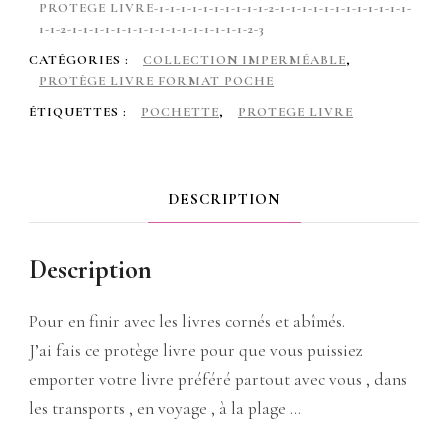
poche
PROTEGE LIVRE-1-1-1-1-1-1-1-1-1-1-2-1-1-1-1-1-1-1-1-1-1-1-1-
1-1-2-1-1-1-1-1-1-1-1-1-1-1-1-1-1-1-1-2-3
zippé
CATÉGORIES :
COLLECTION IMPERMÉABLE
,
,
PROTÈGE LIVRE FORMAT POCHE
des
ÉTIQUETTES :
POCHETTE
,
PROTEGE LIVRE
cœurs
/violet
DESCRIPTION
Description
Pour en finir avec les livres cornés et abîmés.
J’ai fais ce protège livre pour que vous puissiez
emporter votre livre préféré partout avec vous , dans
les transports , en voyage , à la plage …