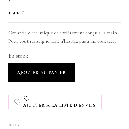
15,00
€
Cet article est unique et entièrement conçu à la main.
Pour tout renseignement n’hésitez pas à me contacter.
En stock
quantité
AJOUTER AU PANIER
de
Protège
livre
AJOUTER À LA LISTE D’ENVIES
Imperméable,
format
UGS :