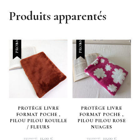
Produits apparentés
PROMO !
PROMO !
PROTÈGE LIVRE
PROTÈGE LIVRE
FORMAT POCHE ,
FORMAT POCHE ,
PILOU PILOU ROUILLE
PILOU PILOU ROSE
/ FLEURS
NUAGES
LE
LE
LE
LE
14,00
€
11,00
€
14,00
€
10,00
€