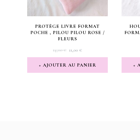
PROTÈGE LIVRE FORMAT
HOU
POCHE , PILOU PILOU ROSE /
FORM
FLEURS
LE
LE
14,00
€
11,00
€
PRIX
PRIX
INITIAL
ACTUEL
AJOUTER AU PANIER
ÉTAIT :
EST :
14,00 €.
11,00 €.