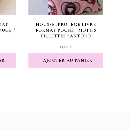
MAT
HOUSSE ,PROTÈGE LIVRE
OUGE /
FORMAT POCHE , MOTIFS
FILLETTES SANTORO
13,00
€
X
TUEL
ER
AJOUTER AU PANIER
:
 €.