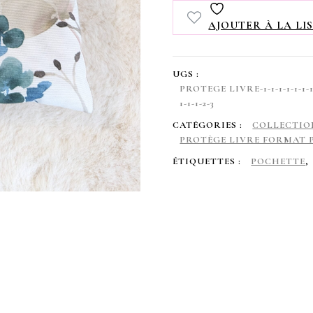
livre
AJOUTER À LA LIS
Imperméable,
format
UGS :
poche
PROTEGE LIVRE-1-1-1-1-1-1-1-1-1
1-1-1-2-3
zippé
CATÉGORIES :
COLLECTIO
,
PROTÈGE LIVRE FORMAT 
fond
ÉTIQUETTES :
POCHETTE
,
blanc
/
fleurs
marrons/
bleues