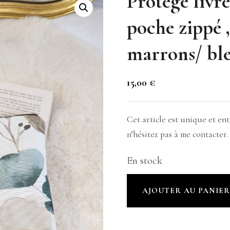
Protège livr
poche zippé ,
marrons/ bl
15,00
€
Cet article est unique et e
n’hésitez pas à me contacter.
En stock
quantité
AJOUTER AU PANIE
de
Protège