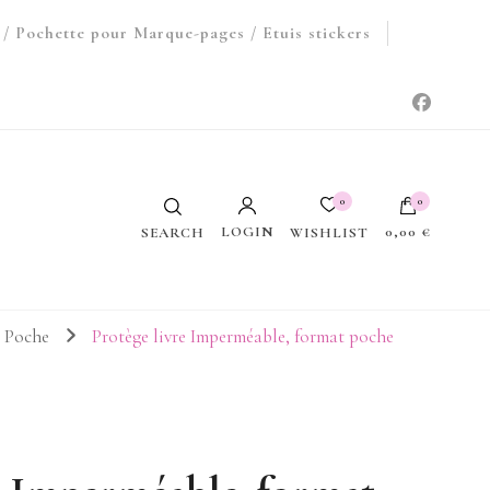
/ Pochette pour Marque-pages / Etuis stickers
0
0
LOGIN
0,00 €
WISHLIST
SEARCH
Votre panier est vide.
t Poche
Protège livre Imperméable, format poche