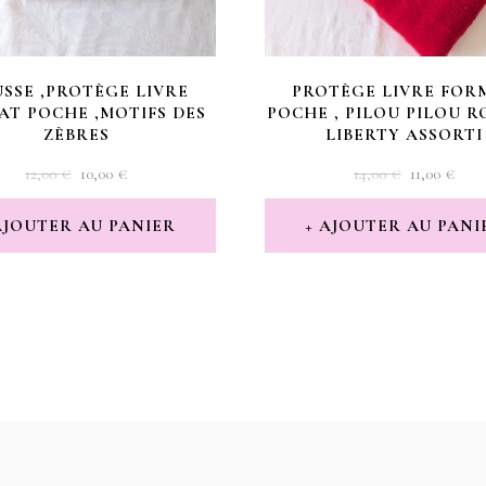
SSE ,PROTÈGE LIVRE
PROTÈGE LIVRE FOR
AT POCHE ,MOTIFS DES
POCHE , PILOU PILOU R
ZÈBRES
LIBERTY ASSORTI
LE
LE
LE
LE
12,00
€
10,00
€
14,00
€
11,00
€
PRIX
PRIX
PRIX
PRI
INITIAL
ACTUEL
INITIAL
AC
AJOUTER AU PANIER
AJOUTER AU PANI
ÉTAIT :
EST :
ÉTAIT :
EST 
12,00 €.
10,00 €.
14,00 €.
11,00