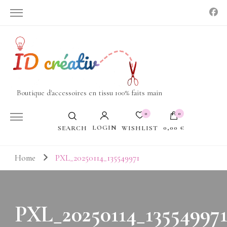
Boutique d'accessoires en tissu 100% faits main
0
0
LOGIN
0,00 €
WISHLIST
SEARCH
Votre panier est vide.
Home
PXL_20250114_135549971
PXL_20250114_13554997