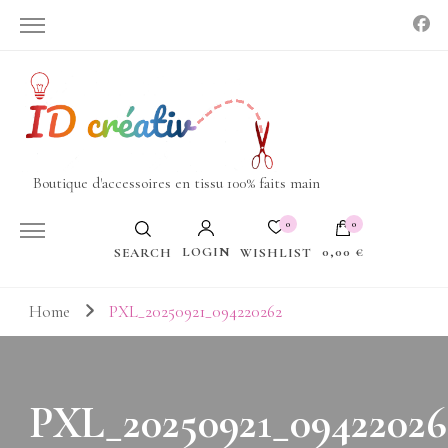
Boutique d'accessoires en tissu 100% faits main
0
0
LOGIN
0,00 €
WISHLIST
SEARCH
Votre panier est vide.
Home
PXL_20250921_094220262
PXL_20250921_09422026