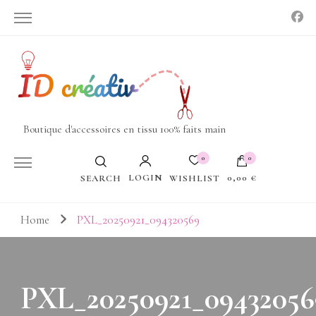
Boutique d'accessoires en tissu 100% faits main
0
0
LOGIN
0,00 €
WISHLIST
SEARCH
Votre panier est vide.
Home
PXL_20250921_094320569
PXL_20250921_09432056