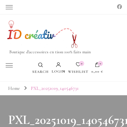
Boutique d'accessoires en tissu 100% faits main
0
0
LOGIN
0,00 €
WISHLIST
SEARCH
Votre panier est vide.
Home
PXL_20251019_140546731
PXL_20251019_14054673