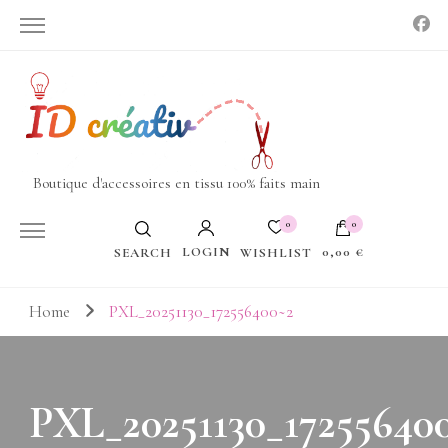
Boutique d'accessoires en tissu 100% faits main
0
0
LOGIN
0,00 €
WISHLIST
SEARCH
Votre panier est vide.
Home
PXL_20251130_172556400~2
PXL_20251130_17255640