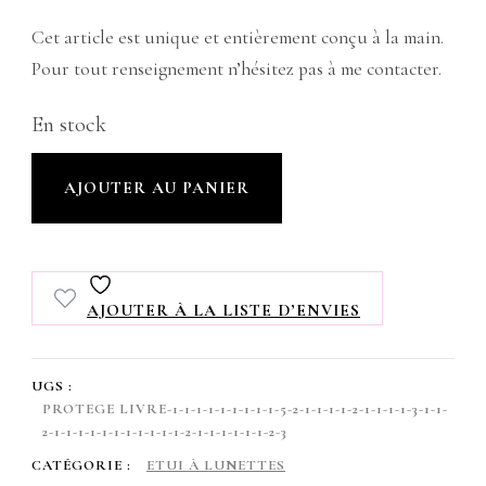
Cet article est unique et entièrement conçu à la main.
Pour tout renseignement n’hésitez pas à me contacter.
En stock
quantité
AJOUTER AU PANIER
de
Etui
à
AJOUTER À LA LISTE D’ENVIES
lunettes
imperméable
UGS :
,
PROTEGE LIVRE-1-1-1-1-1-1-1-1-1-5-2-1-1-1-1-2-1-1-1-1-3-1-1-
2-1-1-1-1-1-1-1-1-1-1-1-2-1-1-1-1-1-1-2-3
avec
CATÉGORIE :
ETUI À LUNETTES
rabat