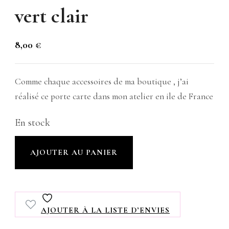
vert clair
8,00
€
Comme chaque accessoires de ma boutique , j’ai
réalisé ce porte carte dans mon atelier en ile de France
En stock
quantité
AJOUTER AU PANIER
de
Porte
carte
AJOUTER À LA LISTE D’ENVIES
en